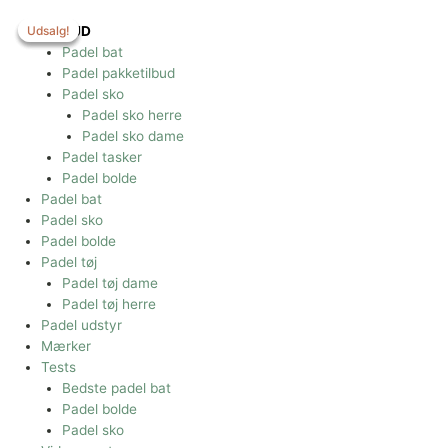
Gå
til
Udsalg!
Udsalg!
Udsalg!
TILBUD
indholdet
Padel bat
Padel pakketilbud
Padel sko
Padel sko herre
Padel sko dame
Padel tasker
Padel bolde
Padel bat
Padel sko
Padel bolde
Padel tøj
Padel tøj dame
Padel tøj herre
Padel udstyr
Mærker
Tests
Bedste padel bat
Padel bolde
Padel sko