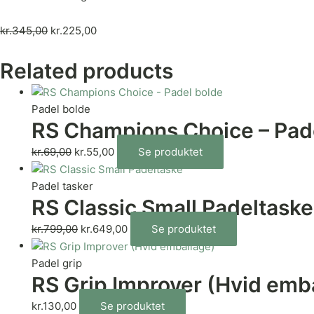
kr.
345,00
kr.
225,00
Related products
Padel bolde
RS Champions Choice – Pad
kr.
69,00
kr.
55,00
Se produktet
Padel tasker
RS Classic Small Padeltaske
kr.
799,00
kr.
649,00
Se produktet
Padel grip
RS Grip Improver (Hvid emb
kr.
130,00
Se produktet