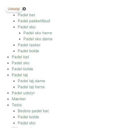
Gå
til
Udsalg!
TILBUD
indholdet
Padel bat
Padel pakketilbud
Padel sko
Padel sko herre
Padel sko dame
Padel tasker
Padel bolde
Padel bat
Padel sko
Padel bolde
Padel tøj
Padel tøj dame
Padel tøj herre
Padel udstyr
Mærker
Tests
Bedste padel bat
Padel bolde
Padel sko