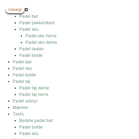
Gå
til
Udsalg!
Udsalg!
Udsalg!
Udsalg!
Udsalg!
TILBUD
indholdet
Padel bat
Padel pakketilbud
Padel sko
Padel sko herre
Padel sko dame
Padel tasker
Padel bolde
Padel bat
Padel sko
Padel bolde
Padel tøj
Padel tøj dame
Padel tøj herre
Padel udstyr
Mærker
Tests
Bedste padel bat
Padel bolde
Padel sko