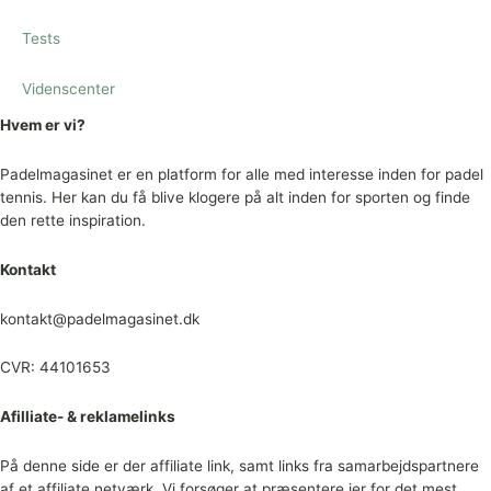
Tests
Videnscenter
Hvem er vi?
Padelmagasinet er en platform for alle med interesse inden for padel
tennis. Her kan du få blive klogere på alt inden for sporten og finde
den rette inspiration.
Kontakt
kontakt@padelmagasinet.dk
CVR: 44101653
Afilliate- & reklamelinks
På denne side er der affiliate link, samt links fra samarbejdspartnere
af et affiliate netværk. Vi forsøger at præsentere jer for det mest