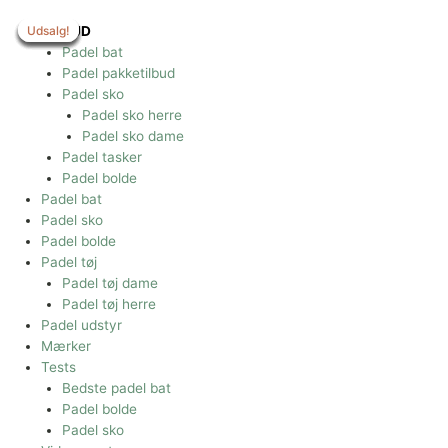
Gå
til
Udsalg!
Udsalg!
Udsalg!
Udsalg!
Udsalg!
Udsalg!
Udsalg!
TILBUD
indholdet
Padel bat
Padel pakketilbud
Padel sko
Padel sko herre
Padel sko dame
Padel tasker
Padel bolde
Padel bat
Padel sko
Padel bolde
Padel tøj
Padel tøj dame
Padel tøj herre
Padel udstyr
Mærker
Tests
Bedste padel bat
Padel bolde
Padel sko