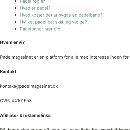
Padel regler
Hvad er padel?
Hvad koster det at bygge en padelbane?
Hvilket padel bat skal jeg vælge?
Padelbaner nær dig
Hvem er vi?
Padelmagasinet er en platform for alle med interesse inden for p
Kontakt
kontakt@padelmagasinet.dk
CVR: 44101653
Afilliate- & reklamelinks
På denne side er der affiliate link, samt links fra samarbejdspa