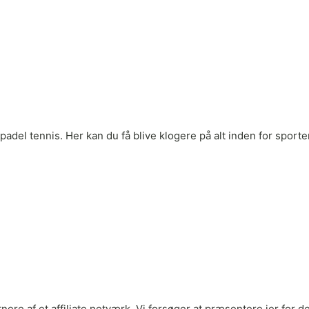
adel tennis. Her kan du få blive klogere på alt inden for sporten
rtnere af et affiliate netværk. Vi forsøger at præsentere jer fo