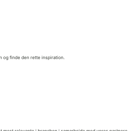
 og finde den rette inspiration.
r det mest relevante i branchen i samarbejde med vores partnere.