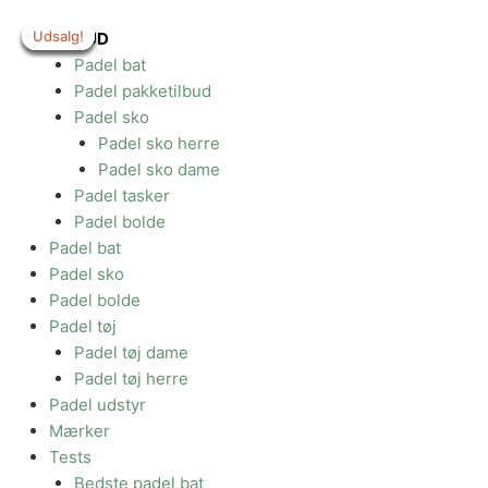
Gå
Udsalg!
Udsalg!
Udsalg!
Udsalg!
Udsalg!
Udsalg!
til
TILBUD
indholdet
Padel bat
Padel pakketilbud
Padel sko
Padel sko herre
Padel sko dame
Padel tasker
Padel bolde
Padel bat
Padel sko
Padel bolde
Padel tøj
Padel tøj dame
Padel tøj herre
Padel udstyr
Mærker
Tests
Bedste padel bat