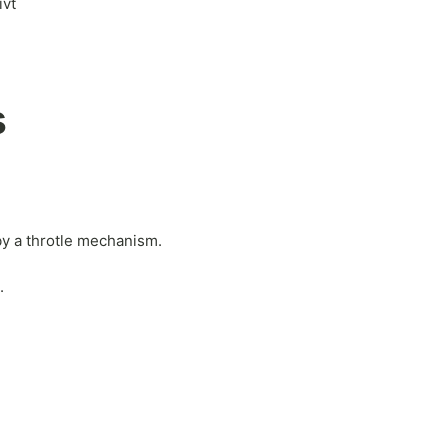
ivt
s
by a throtle mechanism.
.