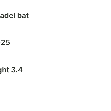
Padel bat
025
ht 3.4