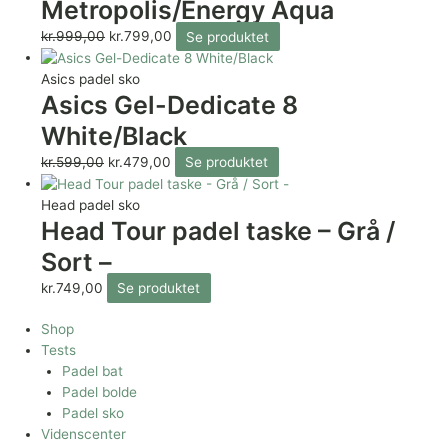
Metropolis/Energy Aqua
kr.
999,00
kr.
799,00
Se produktet
Asics padel sko
Asics Gel-Dedicate 8
White/Black
kr.
599,00
kr.
479,00
Se produktet
Head padel sko
Head Tour padel taske – Grå /
Sort –
kr.
749,00
Se produktet
Shop
Tests
Padel bat
Padel bolde
Padel sko
Videnscenter