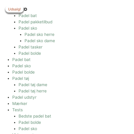
Gå
til
Udsalg!
Udsalg!
Udsalg!
Udsalg!
Udsalg!
TILBUD
indholdet
Padel bat
Padel pakketilbud
Padel sko
Padel sko herre
Padel sko dame
Padel tasker
Padel bolde
Padel bat
Padel sko
Padel bolde
Padel tøj
Padel tøj dame
Padel tøj herre
Padel udstyr
Mærker
Tests
Bedste padel bat
Padel bolde
Padel sko