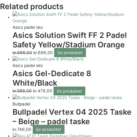
Related products
Asics padel sko
Asics Solution Swift FF 2 Padel
Safety Yellow/Stadium Orange
kr.
999,00
kr.
696,00
Se produktet
Asics padel sko
Asics Gel-Dedicate 8
White/Black
kr.
599,00
kr.
479,00
Se produktet
Bullpadel
Bullpadel Vertex 04 2025 Taske
– Beige – padel taske
kr.
749,00
Se produktet