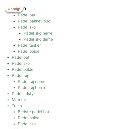
Gå
til
Udsalg!
Udsalg!
Udsalg!
TILBUD
indholdet
Padel bat
Padel pakketilbud
Padel sko
Padel sko herre
Padel sko dame
Padel tasker
Padel bolde
Padel bat
Padel sko
Padel bolde
Padel tøj
Padel tøj dame
Padel tøj herre
Padel udstyr
Mærker
Tests
Bedste padel bat
Padel bolde
Padel sko