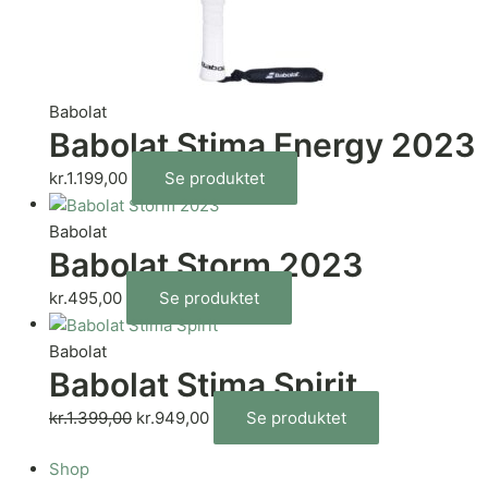
Babolat
Babolat Stima Energy 2023
kr.
1.199,00
Se produktet
Babolat
Babolat Storm 2023
kr.
495,00
Se produktet
Babolat
Babolat Stima Spirit
kr.
1.399,00
kr.
949,00
Se produktet
Shop