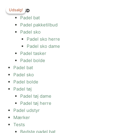
Gå
Udsalg!
Udsalg!
til
TILBUD
indholdet
Padel bat
Padel pakketilbud
Padel sko
Padel sko herre
Padel sko dame
Padel tasker
Padel bolde
Padel bat
Padel sko
Padel bolde
Padel tøj
Padel tøj dame
Padel tøj herre
Padel udstyr
Mærker
Tests
Bedste padel bat