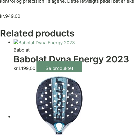
kontrol og præcision i slagene. Dette letvægts padel bat er eks
kr.
949,00
Related products
Babolat
Babolat Dyna Energy 2023
kr.
1.199,00
Se produktet