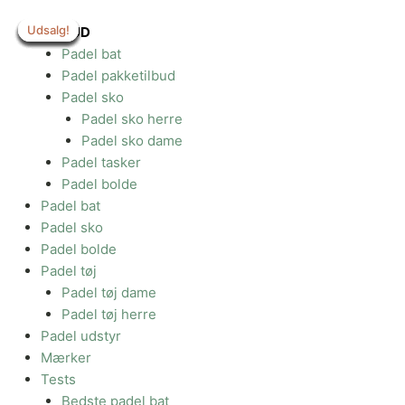
Gå
Udsalg!
Udsalg!
Udsalg!
Udsalg!
Udsalg!
Udsalg!
Udsalg!
Udsalg!
Udsalg!
til
TILBUD
indholdet
Padel bat
Padel pakketilbud
Padel sko
Padel sko herre
Padel sko dame
Padel tasker
Padel bolde
Padel bat
Padel sko
Padel bolde
Padel tøj
Padel tøj dame
Padel tøj herre
Padel udstyr
Mærker
Tests
Bedste padel bat