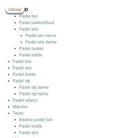
Gå
til
Udsalg!
Udsalg!
Udsalg!
Udsalg!
Udsalg!
TILBUD
indholdet
Padel bat
Padel pakketilbud
Padel sko
Padel sko herre
Padel sko dame
Padel tasker
Padel bolde
Padel bat
Padel sko
Padel bolde
Padel tøj
Padel tøj dame
Padel tøj herre
Padel udstyr
Mærker
Tests
Bedste padel bat
Padel bolde
Padel sko