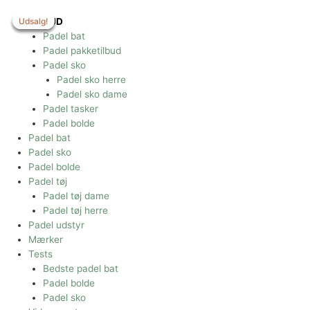
Gå
til
Udsalg!
Udsalg!
Udsalg!
Udsalg!
TILBUD
indholdet
Padel bat
Padel pakketilbud
Padel sko
Padel sko herre
Padel sko dame
Padel tasker
Padel bolde
Padel bat
Padel sko
Padel bolde
Padel tøj
Padel tøj dame
Padel tøj herre
Padel udstyr
Mærker
Tests
Bedste padel bat
Padel bolde
Padel sko