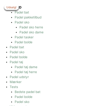
Gå
til
Udsalg!
Udsalg!
Udsalg!
Udsalg!
Udsalg!
TILBUD
indholdet
Padel bat
Padel pakketilbud
Padel sko
Padel sko herre
Padel sko dame
Padel tasker
Padel bolde
Padel bat
Padel sko
Padel bolde
Padel tøj
Padel tøj dame
Padel tøj herre
Padel udstyr
Mærker
Tests
Bedste padel bat
Padel bolde
Padel sko