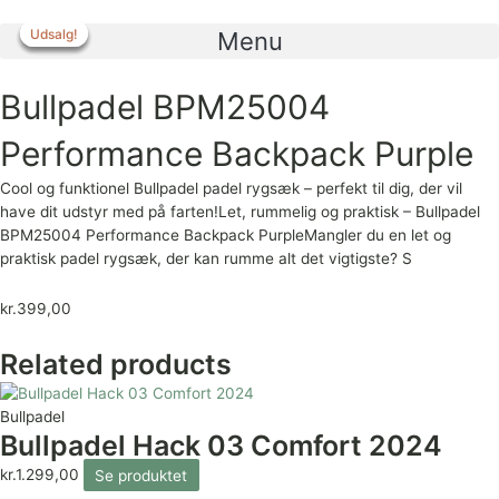
Gå
til
Udsalg!
Udsalg!
Udsalg!
Udsalg!
Menu
indholdet
Bullpadel BPM25004
Performance Backpack Purple
Cool og funktionel Bullpadel padel rygsæk – perfekt til dig, der vil
have dit udstyr med på farten!Let, rummelig og praktisk – Bullpadel
BPM25004 Performance Backpack PurpleMangler du en let og
praktisk padel rygsæk, der kan rumme alt det vigtigste? S
kr.
399,00
Related products
Bullpadel
Bullpadel Hack 03 Comfort 2024
kr.
1.299,00
Se produktet