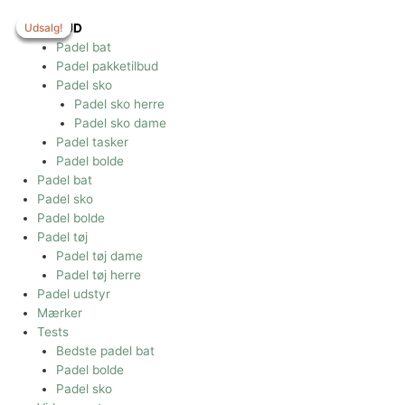
Gå
til
Udsalg!
Udsalg!
Udsalg!
Udsalg!
TILBUD
indholdet
Padel bat
Padel pakketilbud
Padel sko
Padel sko herre
Padel sko dame
Padel tasker
Padel bolde
Padel bat
Padel sko
Padel bolde
Padel tøj
Padel tøj dame
Padel tøj herre
Padel udstyr
Mærker
Tests
Bedste padel bat
Padel bolde
Padel sko