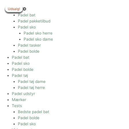
Gå
til
Udsalg!
Udsalg!
Udsalg!
Udsalg!
Udsalg!
Udsalg!
Udsalg!
TILBUD
indholdet
Padel bat
Padel pakketilbud
Padel sko
Padel sko herre
Padel sko dame
Padel tasker
Padel bolde
Padel bat
Padel sko
Padel bolde
Padel tøj
Padel tøj dame
Padel tøj herre
Padel udstyr
Mærker
Tests
Bedste padel bat
Padel bolde
Padel sko