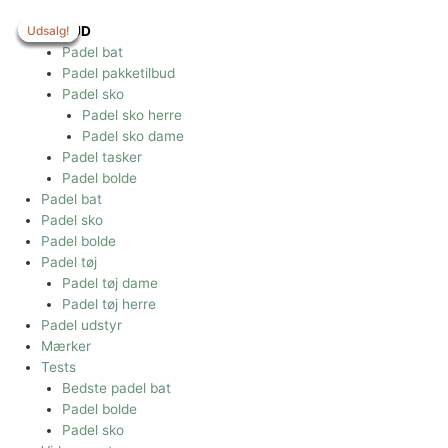
Gå
til
Udsalg!
Udsalg!
Udsalg!
Udsalg!
Udsalg!
TILBUD
indholdet
Padel bat
Padel pakketilbud
Padel sko
Padel sko herre
Padel sko dame
Padel tasker
Padel bolde
Padel bat
Padel sko
Padel bolde
Padel tøj
Padel tøj dame
Padel tøj herre
Padel udstyr
Mærker
Tests
Bedste padel bat
Padel bolde
Padel sko