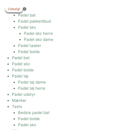
Gå
til
Udsalg!
Udsalg!
Udsalg!
Udsalg!
TILBUD
indholdet
Padel bat
Padel pakketilbud
Padel sko
Padel sko herre
Padel sko dame
Padel tasker
Padel bolde
Padel bat
Padel sko
Padel bolde
Padel tøj
Padel tøj dame
Padel tøj herre
Padel udstyr
Mærker
Tests
Bedste padel bat
Padel bolde
Padel sko