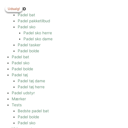
Gå
til
Udsalg!
Udsalg!
Udsalg!
TILBUD
indholdet
Padel bat
Padel pakketilbud
Padel sko
Padel sko herre
Padel sko dame
Padel tasker
Padel bolde
Padel bat
Padel sko
Padel bolde
Padel tøj
Padel tøj dame
Padel tøj herre
Padel udstyr
Mærker
Tests
Bedste padel bat
Padel bolde
Padel sko