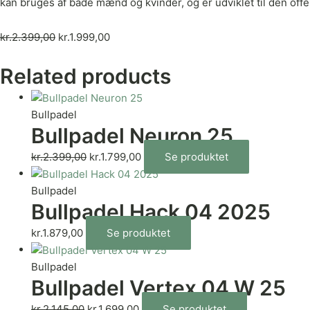
kan bruges af både mænd og kvinder, og er udviklet til den off
kr.
2.399,00
kr.
1.999,00
Related products
Bullpadel
Bullpadel Neuron 25
kr.
2.399,00
kr.
1.799,00
Se produktet
Bullpadel
Bullpadel Hack 04 2025
kr.
1.879,00
Se produktet
Bullpadel
Bullpadel Vertex 04 W 25
kr.
2.145,00
kr.
1.699,00
Se produktet