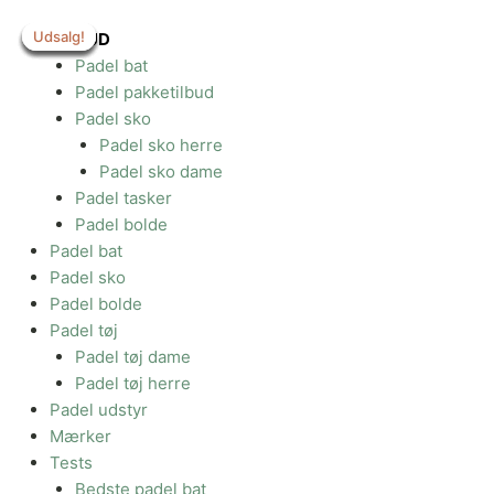
Gå
Udsalg!
Udsalg!
Udsalg!
Udsalg!
Udsalg!
Udsalg!
Udsalg!
til
TILBUD
indholdet
Padel bat
Padel pakketilbud
Padel sko
Padel sko herre
Padel sko dame
Padel tasker
Padel bolde
Padel bat
Padel sko
Padel bolde
Padel tøj
Padel tøj dame
Padel tøj herre
Padel udstyr
Mærker
Tests
Bedste padel bat