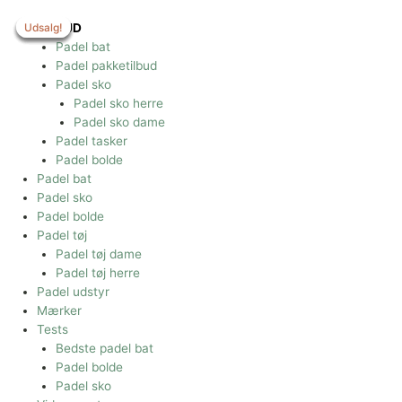
Gå
til
Udsalg!
Udsalg!
Udsalg!
Udsalg!
Udsalg!
TILBUD
indholdet
Padel bat
Padel pakketilbud
Padel sko
Padel sko herre
Padel sko dame
Padel tasker
Padel bolde
Padel bat
Padel sko
Padel bolde
Padel tøj
Padel tøj dame
Padel tøj herre
Padel udstyr
Mærker
Tests
Bedste padel bat
Padel bolde
Padel sko