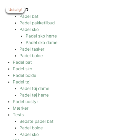
Gå
til
Udsalg!
Udsalg!
Udsalg!
Udsalg!
Udsalg!
TILBUD
indholdet
Padel bat
Padel pakketilbud
Padel sko
Padel sko herre
Padel sko dame
Padel tasker
Padel bolde
Padel bat
Padel sko
Padel bolde
Padel tøj
Padel tøj dame
Padel tøj herre
Padel udstyr
Mærker
Tests
Bedste padel bat
Padel bolde
Padel sko