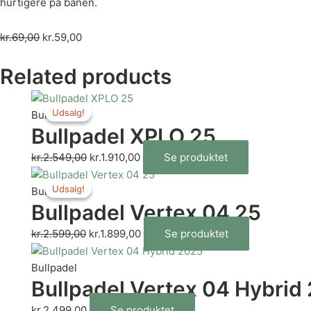
hurtigere på banen.
kr.
69,00
kr.
59,00
Related products
Udsalg!
Udsalg!
Bullpadel
Bullpadel XPLO 25
kr.
2.549,00
kr.
1.910,00
Se produktet
Udsalg!
Udsalg!
Bullpadel
Bullpadel Vertex 04 25
kr.
2.599,00
kr.
1.899,00
Se produktet
Bullpadel
Bullpadel Vertex 04 Hybrid
kr.
2.499,00
Se produktet