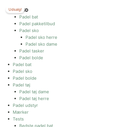
Gå
Udsalg!
til
TILBUD
indholdet
Padel bat
Padel pakketilbud
Padel sko
Padel sko herre
Padel sko dame
Padel tasker
Padel bolde
Padel bat
Padel sko
Padel bolde
Padel tøj
Padel tøj dame
Padel tøj herre
Padel udstyr
Mærker
Tests
Bedste padel bat