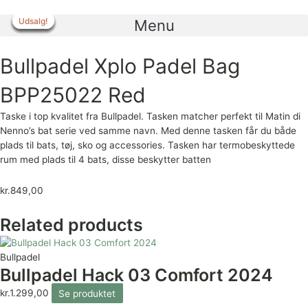
Gå
til
Udsalg!
Udsalg!
Udsalg!
Udsalg!
Udsalg!
Udsalg!
Menu
indholdet
Bullpadel Xplo Padel Bag
BPP25022 Red
Taske i top kvalitet fra Bullpadel. Tasken matcher perfekt til Matin di
Nenno’s bat serie ved samme navn. Med denne tasken får du både
plads til bats, tøj, sko og accessories. Tasken har termobeskyttede
rum med plads til 4 bats, disse beskytter batten
kr.
849,00
Related products
Bullpadel
Bullpadel Hack 03 Comfort 2024
kr.
1.299,00
Se produktet