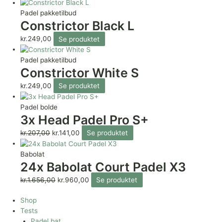
Padel pakketilbud
Constrictor Black L
kr.
249,00
Se produktet
Padel pakketilbud
Constrictor White S
kr.
249,00
Se produktet
Padel bolde
3x Head Padel Pro S+
kr.
207,00
kr.
141,00
Se produktet
Babolat
24x Babolat Court Padel X3
kr.
1.656,00
kr.
960,00
Se produktet
Shop
Tests
Padel bat