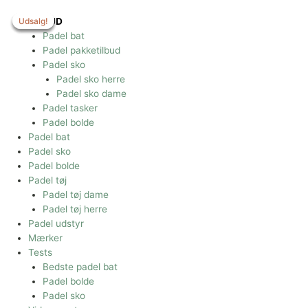
Gå
til
Udsalg!
Udsalg!
Udsalg!
Udsalg!
TILBUD
indholdet
Padel bat
Padel pakketilbud
Padel sko
Padel sko herre
Padel sko dame
Padel tasker
Padel bolde
Padel bat
Padel sko
Padel bolde
Padel tøj
Padel tøj dame
Padel tøj herre
Padel udstyr
Mærker
Tests
Bedste padel bat
Padel bolde
Padel sko