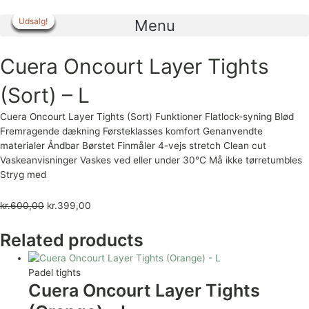
Gå
til
Udsalg!
Udsalg!
Udsalg!
Udsalg!
Udsalg!
Udsalg!
Udsalg!
Menu
indholdet
Cuera Oncourt Layer Tights
(Sort) – L
Cuera Oncourt Layer Tights (Sort) Funktioner Flatlock-syning Blød
Fremragende dækning Førsteklasses komfort Genanvendte
materialer Åndbar Børstet Finmåler 4-vejs stretch Clean cut
Vaskeanvisninger Vaskes ved eller under 30°C Må ikke tørretumbles
Stryg med
kr.
600,00
kr.
399,00
Related products
Padel tights
Cuera Oncourt Layer Tights