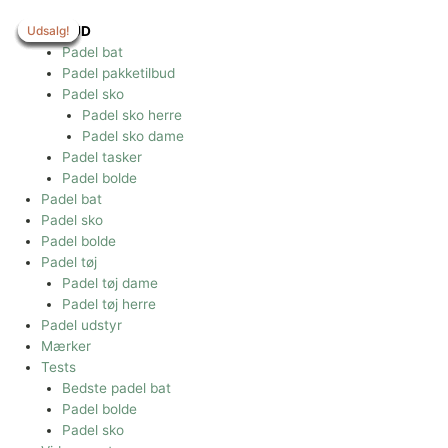
Gå
til
Udsalg!
Udsalg!
Udsalg!
Udsalg!
Udsalg!
Udsalg!
Udsalg!
TILBUD
indholdet
Padel bat
Padel pakketilbud
Padel sko
Padel sko herre
Padel sko dame
Padel tasker
Padel bolde
Padel bat
Padel sko
Padel bolde
Padel tøj
Padel tøj dame
Padel tøj herre
Padel udstyr
Mærker
Tests
Bedste padel bat
Padel bolde
Padel sko