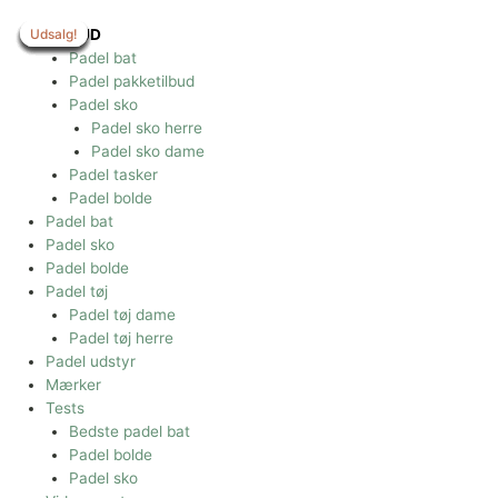
Gå
til
Udsalg!
Udsalg!
Udsalg!
Udsalg!
Udsalg!
Udsalg!
Udsalg!
Udsalg!
Udsalg!
TILBUD
indholdet
Padel bat
Padel pakketilbud
Padel sko
Padel sko herre
Padel sko dame
Padel tasker
Padel bolde
Padel bat
Padel sko
Padel bolde
Padel tøj
Padel tøj dame
Padel tøj herre
Padel udstyr
Mærker
Tests
Bedste padel bat
Padel bolde
Padel sko