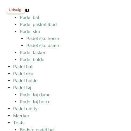
Gå
Udsalg!
til
TILBUD
indholdet
Padel bat
Padel pakketilbud
Padel sko
Padel sko herre
Padel sko dame
Padel tasker
Padel bolde
Padel bat
Padel sko
Padel bolde
Padel tøj
Padel tøj dame
Padel tøj herre
Padel udstyr
Mærker
Tests
Bedste padel bat