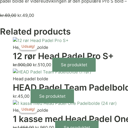
padel bolde er videreudviklingen af den populære Pro S bold 
kr.
69,00
kr.
49,00
Related products
Udsalg!
Udsalg!
Head padel bolde
12 rør Head Padel Pro S+
kr.
900,00
kr.
510,00
Se produktet
Head padel bolde
HEAD Padel Team Padelbolde
kr.
45,00
Se produktet
Udsalg!
Udsalg!
Head padel bolde
1 kasse med Head Padel One
kr.
1.656,00
kr.
960,00
Se produktet