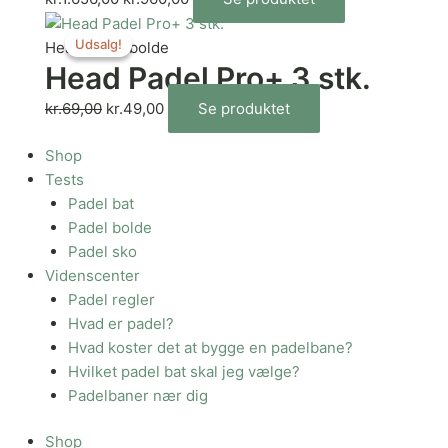
Udsalg!
Udsalg!
Head padel bolde
Head Padel Pro+ 3 stk.
kr.
69,00
kr.
49,00
Se produktet
Shop
Tests
Padel bat
Padel bolde
Padel sko
Videnscenter
Padel regler
Hvad er padel?
Hvad koster det at bygge en padelbane?
Hvilket padel bat skal jeg vælge?
Padelbaner nær dig
Shop