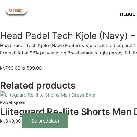
Gå
Udsalg!
Udsalg!
Udsalg!
Udsalg!
Udsalg!
Udsalg!
Udsalg!
til
TILBUD
indholdet
Head Padel Tech Kjole (Navy) –
Head Padel Tech Kjole (Navy) Features Kjolesæt med separat t
Fremstillet af 92% polyamid og 8% elastane single jersey. Fit: Re
kr.
799,00
kr.
599,00
Related products
Padel kjoler
Liiteguard Re-liite Shorts Men 
kr.
349,00
Se produktet