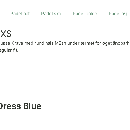
Padel bat
Padel sko
Padel bolde
Padel tøj
 XS
russe Krave med rund hals MEsh under ærmet for øget åndbarhe
gular fit.
Dress Blue