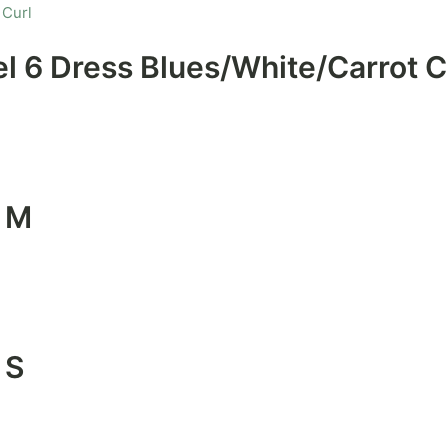
 6 Dress Blues/White/Carrot C
– M
 S