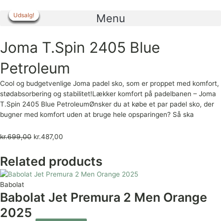
Gå
til
Udsalg!
Udsalg!
Udsalg!
Udsalg!
Udsalg!
Udsalg!
Udsalg!
Menu
indholdet
Joma T.Spin 2405 Blue
Petroleum
Cool og budgetvenlige Joma padel sko, som er proppet med komfort,
stødabsorbering og stabilitet!Lækker komfort på padelbanen – Joma
T.Spin 2405 Blue PetroleumØnsker du at købe et par padel sko, der
bugner med komfort uden at bruge hele opsparingen? Så ska
kr.
699,00
kr.
487,00
Related products
Babolat
Babolat Jet Premura 2 Men Orange
2025