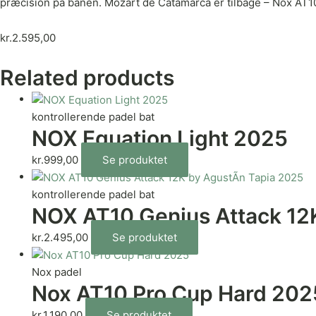
præcision på banen. Mozart de Catamarca er tilbage – Nox AT1
kr.
2.595,00
Related products
kontrollerende padel bat
NOX Equation Light 2025
kr.
999,00
Se produktet
kontrollerende padel bat
NOX AT10 Genius Attack 12K
kr.
2.495,00
Se produktet
Nox padel
Nox AT10 Pro Cup Hard 202
kr.
1.190,00
Se produktet