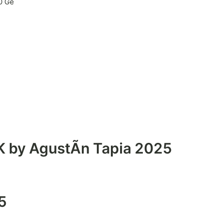
0 Ge
 by AgustÃ­n Tapia 2025
5