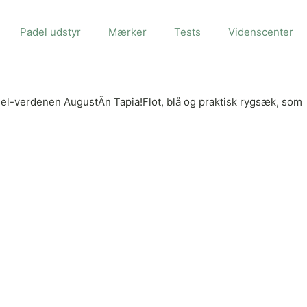
Padel udstyr
Mærker
Tests
Videnscenter
padel-verdenen AugustÃ­n Tapia!Flot, blå og praktisk rygsæk, som