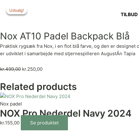
Gå
Udsalg!
Udsalg!
Udsalg!
til
TILBUD
indholdet
Nox AT10 Padel Backpack Blå
Praktisk rygsæk fra Nox, i en flot blå farve, og den er designet
er udviklet i samarbejde med stjernespilleren AugustÃ­n Tapia
kr.
499,00
kr.
250,00
Related products
Nox padel
NOX Pro Nederdel Navy 2024
kr.
155,00
Se produktet