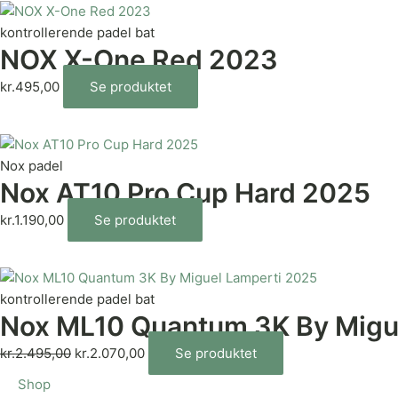
kontrollerende padel bat
NOX X-One Red 2023
kr.
495,00
Se produktet
Nox padel
Nox AT10 Pro Cup Hard 2025
kr.
1.190,00
Se produktet
kontrollerende padel bat
Nox ML10 Quantum 3K By Migu
kr.
2.495,00
kr.
2.070,00
Se produktet
Shop