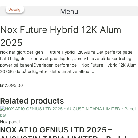
Gå
til
Udsalg!
Udsalg!
Menu
indholdet
Nox Future Hybrid 12K Alum
2025
Nox har gjort det igen – Future Hybrid 12K Alum! Det perfekte padel
bat til dig, der er en øvet padelspiller, som vil have både kontrol og
power på banen!Overlegen perforance – Nox Future Hybrid 12K Alum
2025Er du på udkig efter det ultimative allround
kr.
2.095,00
Related products
Nox padel
NOX AT10 GENIUS LTD 2025 –