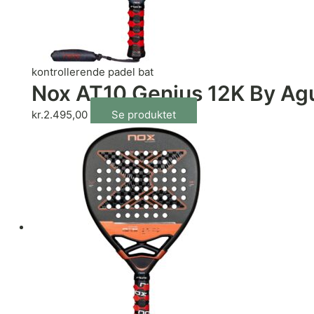
kontrollerende padel bat
Nox AT10 Genius 12K By Ag
kr.
2.495,00
Se produktet