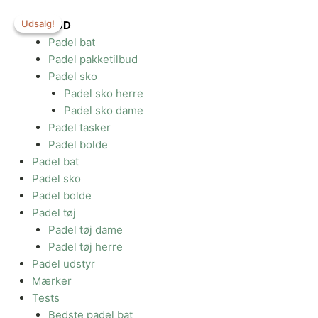
Gå
Udsalg!
Udsalg!
til
TILBUD
indholdet
Padel bat
Padel pakketilbud
Padel sko
Padel sko herre
Padel sko dame
Padel tasker
Padel bolde
Padel bat
Padel sko
Padel bolde
Padel tøj
Padel tøj dame
Padel tøj herre
Padel udstyr
Mærker
Tests
Bedste padel bat