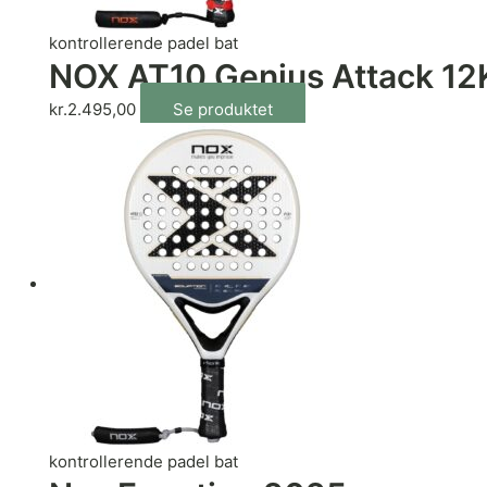
kontrollerende padel bat
NOX AT10 Genius Attack 12K
kr.
2.495,00
Se produktet
kontrollerende padel bat