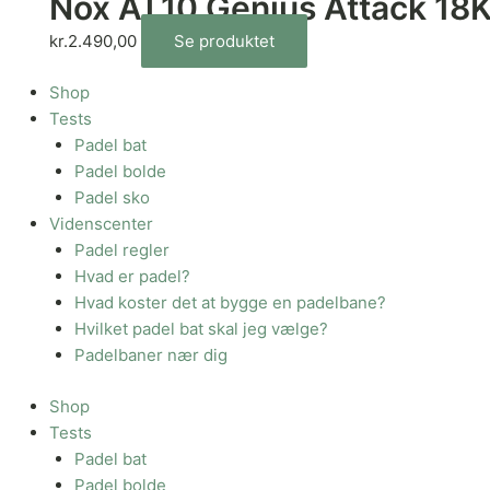
Nox AT10 Genius Attack 18
kr.
2.490,00
Se produktet
Shop
Tests
Padel bat
Padel bolde
Padel sko
Videnscenter
Padel regler
Hvad er padel?
Hvad koster det at bygge en padelbane?
Hvilket padel bat skal jeg vælge?
Padelbaner nær dig
Shop
Tests
Padel bat
Padel bolde