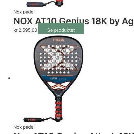
Nox padel
NOX AT10 Genius 18K by Ag
kr.
2.595,00
Se produktet
Nox padel