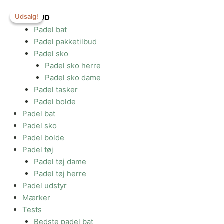
Gå
Udsalg!
Udsalg!
til
TILBUD
indholdet
Padel bat
Padel pakketilbud
Padel sko
Padel sko herre
Padel sko dame
Padel tasker
Padel bolde
Padel bat
Padel sko
Padel bolde
Padel tøj
Padel tøj dame
Padel tøj herre
Padel udstyr
Mærker
Tests
Bedste padel bat