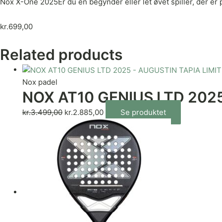
Nox X-One 2025Er du en begynder eller let øvet spiller, der er 
kr.
699,00
Related products
Nox padel
NOX AT10 GENIUS LTD 2025
kr.
3.499,00
kr.
2.885,00
Se produktet