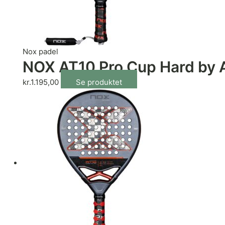
Nox padel
NOX AT10 Pro Cup Hard by 
kr.
1.195,00
Se produktet