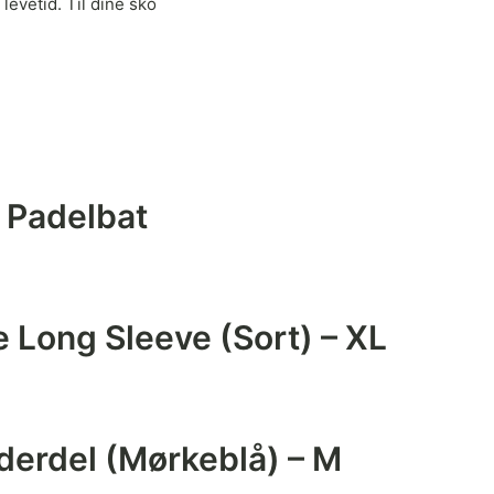
evetid. Til dine sko
 Padelbat
 Long Sleeve (Sort) – XL
derdel (Mørkeblå) – M