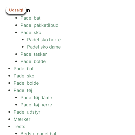
Gå
Udsalg!
Udsalg!
Udsalg!
Udsalg!
Udsalg!
Udsalg!
Udsalg!
Udsalg!
Udsalg!
til
TILBUD
indholdet
Padel bat
Padel pakketilbud
Padel sko
Padel sko herre
Padel sko dame
Padel tasker
Padel bolde
Padel bat
Padel sko
Padel bolde
Padel tøj
Padel tøj dame
Padel tøj herre
Padel udstyr
Mærker
Tests
Bedste padel bat