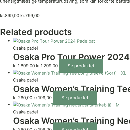
uhensigtmæssige temperaturudsving, som kan forkorte battets l
kr.
899,00
kr.
799,00
Related products
Osaka padel
Osaka Pro Tour Power 2024
kr.
1.899,00
kr.
1.299,00
Se produktet
Osaka padel
Osaka Women’s Training Tee
kr.
260,00
kr.
199,00
Se produktet
Osaka padel
Osaka Women’s Training Ne
kr.
260,00
kr.
199,00
Se produktet