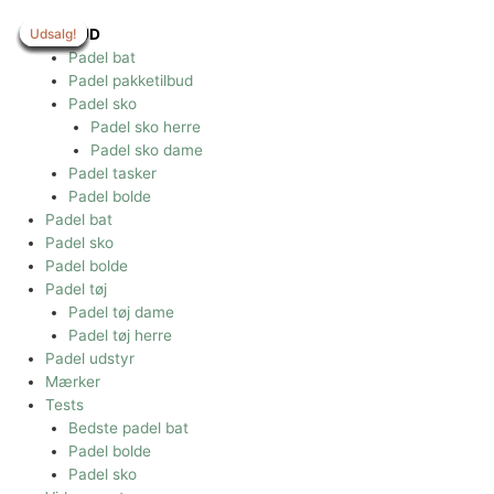
Gå
til
Udsalg!
Udsalg!
Udsalg!
Udsalg!
Udsalg!
Udsalg!
Udsalg!
Udsalg!
Udsalg!
TILBUD
indholdet
Padel bat
Padel pakketilbud
Padel sko
Padel sko herre
Padel sko dame
Padel tasker
Padel bolde
Padel bat
Padel sko
Padel bolde
Padel tøj
Padel tøj dame
Padel tøj herre
Padel udstyr
Mærker
Tests
Bedste padel bat
Padel bolde
Padel sko