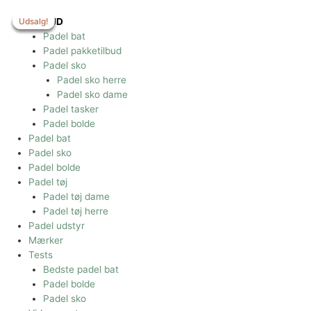
Gå
til
Udsalg!
Udsalg!
Udsalg!
Udsalg!
TILBUD
indholdet
Padel bat
Padel pakketilbud
Padel sko
Padel sko herre
Padel sko dame
Padel tasker
Padel bolde
Padel bat
Padel sko
Padel bolde
Padel tøj
Padel tøj dame
Padel tøj herre
Padel udstyr
Mærker
Tests
Bedste padel bat
Padel bolde
Padel sko