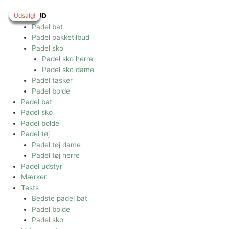
Gå
til
Udsalg!
Udsalg!
Udsalg!
Udsalg!
Udsalg!
TILBUD
indholdet
Padel bat
Padel pakketilbud
Padel sko
Padel sko herre
Padel sko dame
Padel tasker
Padel bolde
Padel bat
Padel sko
Padel bolde
Padel tøj
Padel tøj dame
Padel tøj herre
Padel udstyr
Mærker
Tests
Bedste padel bat
Padel bolde
Padel sko