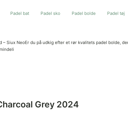
Padel bat
Padel sko
Padel bolde
Padel tøj
 Siux NeoEr du på udkig efter et rør kvalitets padel bolde, d
lmindeli
Charcoal Grey 2024