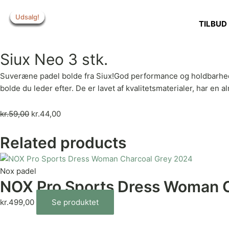
Gå
Udsalg!
Udsalg!
Udsalg!
Udsalg!
Udsalg!
Udsalg!
Udsalg!
til
TILBUD
indholdet
Siux Neo 3 stk.
Suveræne padel bolde fra Siux!God performance og holdbarhed –
bolde du leder efter. De er lavet af kvalitetsmaterialer, har en a
kr.
59,00
kr.
44,00
Related products
Nox padel
NOX Pro Sports Dress Woman 
kr.
499,00
Se produktet