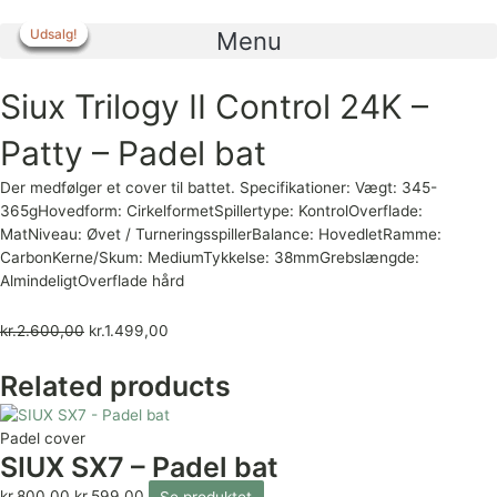
Gå
til
Udsalg!
Udsalg!
Udsalg!
Udsalg!
Udsalg!
Menu
indholdet
Siux Trilogy II Control 24K –
Patty – Padel bat
Der medfølger et cover til battet. Specifikationer: Vægt: 345-
365gHovedform: CirkelformetSpillertype: KontrolOverflade:
MatNiveau: Øvet / TurneringsspillerBalance: HovedletRamme:
CarbonKerne/Skum: MediumTykkelse: 38mmGrebslængde:
AlmindeligtOverflade hård
kr.
2.600,00
kr.
1.499,00
Related products
Padel cover
SIUX SX7 – Padel bat
kr.
800,00
kr.
599,00
Se produktet