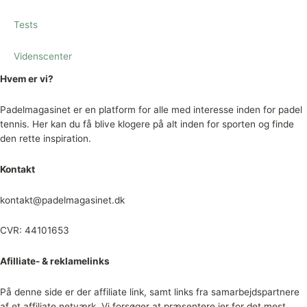
Tests
Videnscenter
Hvem er vi?
Padelmagasinet er en platform for alle med interesse inden for padel
tennis. Her kan du få blive klogere på alt inden for sporten og finde
den rette inspiration.
Kontakt
kontakt@padelmagasinet.dk
CVR: 44101653
Afilliate- & reklamelinks
På denne side er der affiliate link, samt links fra samarbejdspartnere
af et affiliate netværk. Vi forsøger at præsentere jer for det mest