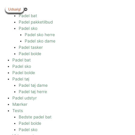
Gå
til
Udsalg!
Udsalg!
Udsalg!
Udsalg!
Udsalg!
Udsalg!
Udsalg!
Udsalg!
Udsalg!
TILBUD
indholdet
Padel bat
Padel pakketilbud
Padel sko
Padel sko herre
Padel sko dame
Padel tasker
Padel bolde
Padel bat
Padel sko
Padel bolde
Padel tøj
Padel tøj dame
Padel tøj herre
Padel udstyr
Mærker
Tests
Bedste padel bat
Padel bolde
Padel sko