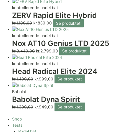
kontrollerende padel bat
ZERV Rapid Elite Hybrid
kr.
1.199,00
kr.
839,00
Se produktet
kontrollerende padel bat
Nox AT10 Genius LTD 2025
kr.
3.449,00
kr.
2.799,00
Se produktet
kontrollerende padel bat
Head Radical Elite 2024
kr.
1.499,00
kr.
999,00
Se produktet
Babolat
Babolat Dyna Spirit
kr.
1.399,00
kr.
949,00
Se produktet
Shop
Tests
Padel bat