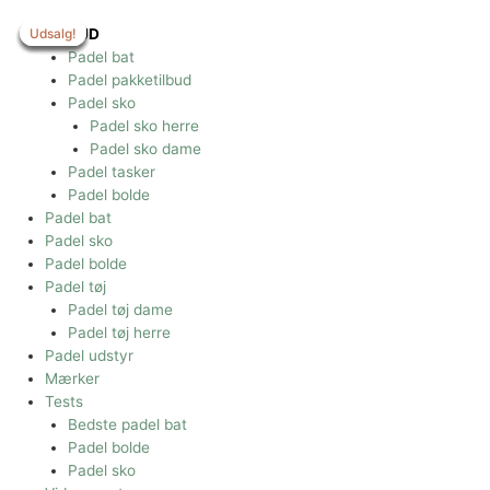
Gå
til
Udsalg!
Udsalg!
Udsalg!
Udsalg!
Udsalg!
Udsalg!
TILBUD
indholdet
Padel bat
Padel pakketilbud
Padel sko
Padel sko herre
Padel sko dame
Padel tasker
Padel bolde
Padel bat
Padel sko
Padel bolde
Padel tøj
Padel tøj dame
Padel tøj herre
Padel udstyr
Mærker
Tests
Bedste padel bat
Padel bolde
Padel sko