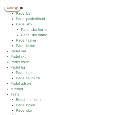
Gå
til
Udsalg!
Udsalg!
Udsalg!
Udsalg!
TILBUD
indholdet
Padel bat
Padel pakketilbud
Padel sko
Padel sko herre
Padel sko dame
Padel tasker
Padel bolde
Padel bat
Padel sko
Padel bolde
Padel tøj
Padel tøj dame
Padel tøj herre
Padel udstyr
Mærker
Tests
Bedste padel bat
Padel bolde
Padel sko