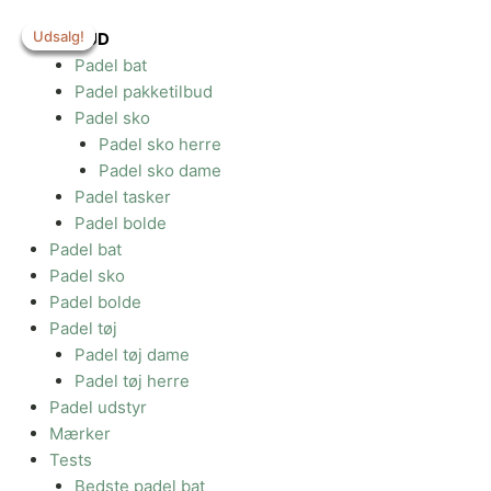
Gå
Udsalg!
Udsalg!
Udsalg!
Udsalg!
til
TILBUD
indholdet
Padel bat
Padel pakketilbud
Padel sko
Padel sko herre
Padel sko dame
Padel tasker
Padel bolde
Padel bat
Padel sko
Padel bolde
Padel tøj
Padel tøj dame
Padel tøj herre
Padel udstyr
Mærker
Tests
Bedste padel bat