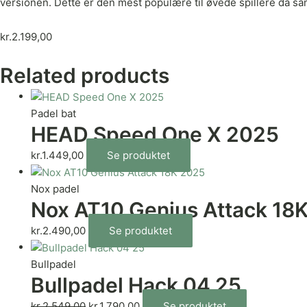
versionen. Dette er den mest populære til øvede spillere da 
kr.
2.199,00
Related products
Padel bat
HEAD Speed One X 2025
kr.
1.449,00
Se produktet
Nox padel
Nox AT10 Genius Attack 18
kr.
2.490,00
Se produktet
Bullpadel
Bullpadel Hack 04 25
kr.
2.549,00
kr.
1.790,00
Se produktet