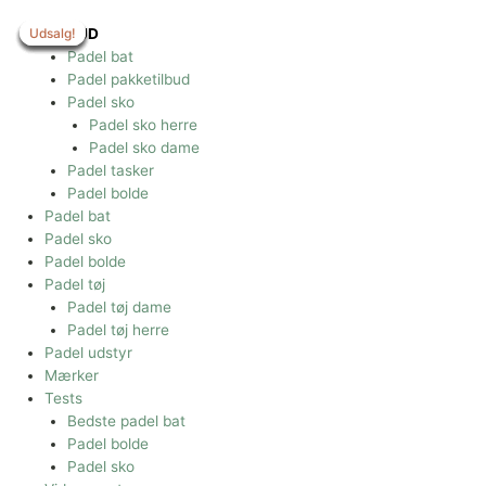
Gå
til
Udsalg!
Udsalg!
Udsalg!
Udsalg!
Udsalg!
Udsalg!
Udsalg!
TILBUD
indholdet
Padel bat
Padel pakketilbud
Padel sko
Padel sko herre
Padel sko dame
Padel tasker
Padel bolde
Padel bat
Padel sko
Padel bolde
Padel tøj
Padel tøj dame
Padel tøj herre
Padel udstyr
Mærker
Tests
Bedste padel bat
Padel bolde
Padel sko