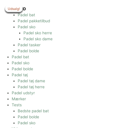
Gå
til
Udsalg!
Udsalg!
Udsalg!
Udsalg!
Udsalg!
Udsalg!
Udsalg!
TILBUD
indholdet
Padel bat
Padel pakketilbud
Padel sko
Padel sko herre
Padel sko dame
Padel tasker
Padel bolde
Padel bat
Padel sko
Padel bolde
Padel tøj
Padel tøj dame
Padel tøj herre
Padel udstyr
Mærker
Tests
Bedste padel bat
Padel bolde
Padel sko